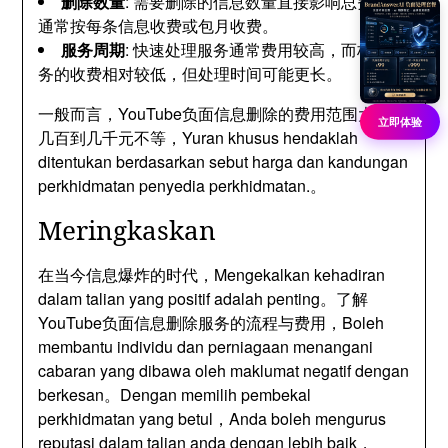
删除数量
:
需要删除的信息数量直接影响总费用
，
通常按每条信息收费或包月收费
。
服务周期
:
快速处理服务通常费用较高
，
而标准服
务的收费相对较低
，
但处理时间可能更长
。
一般而言
，
YouTube负面信息删除的费用范围大致在
立即体验
几百到几千元不等
，Yuran khusus hendaklah
ditentukan berdasarkan sebut harga dan kandungan
perkhidmatan penyedia perkhidmatan.。
Meringkaskan
在当今信息爆炸的时代
，Mengekalkan kehadiran
dalam talian yang positif adalah penting。
了解
YouTube负面信息删除服务的流程与费用
，Boleh
membantu individu dan perniagaan menangani
cabaran yang dibawa oleh maklumat negatif dengan
berkesan。Dengan memilih pembekal
perkhidmatan yang betul，Anda boleh mengurus
reputasi dalam talian anda dengan lebih baik，