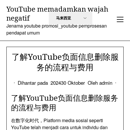
Langkau
YouTube memadamkan wajah
ke
negatif
kandungan
Jenama youtube promosi_youtube pemprosesan
pendapat umum
了解YouTube负面信息删除服
务的流程与费用
Dihantar pada
202430 Oktober
Oleh admin
了解YouTube负面信息删除服务
的流程与费用
在数字化时代
，Platform media sosial seperti
YouTube telah menjadi cara untuk individu dan