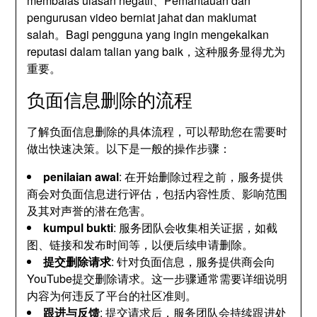
membalas ulasan negatif、Pemantauan dan
pengurusan video berniat jahat dan maklumat
salah。Bagi pengguna yang ingin mengekalkan
reputasi dalam talian yang baik，
这种服务显得尤为
重要
。
负面信息删除的流程
了解负面信息删除的具体流程
，
可以帮助您在需要时
做出快速决策
。
以下是一般的操作步骤
：
penilaian awal
:
在开始删除过程之前
，
服务提供
商会对负面信息进行评估
，
包括内容性质
、
影响范围
及其对声誉的潜在危害
。
kumpul bukti
:
服务团队会收集相关证据
，
如截
图
、
链接和发布时间等
，
以便后续申请删除
。
提交删除请求
:
针对负面信息
，
服务提供商会向
YouTube提交删除请求
。
这一步骤通常需要详细说明
内容为何违反了平台的社区准则
。
跟进与反馈
:
提交请求后
，
服务团队会持续跟进处