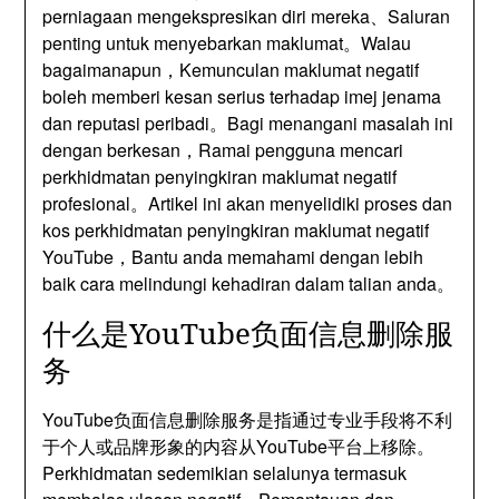
perniagaan mengekspresikan diri mereka、Saluran
penting untuk menyebarkan maklumat。Walau
bagaimanapun，Kemunculan maklumat negatif
boleh memberi kesan serius terhadap imej jenama
dan reputasi peribadi。Bagi menangani masalah ini
dengan berkesan，Ramai pengguna mencari
perkhidmatan penyingkiran maklumat negatif
profesional。Artikel ini akan menyelidiki proses dan
kos perkhidmatan penyingkiran maklumat negatif
YouTube，Bantu anda memahami dengan lebih
baik cara melindungi kehadiran dalam talian anda。
什么是YouTube负面信息删除服
务
YouTube负面信息删除服务是指通过专业手段将不利
于个人或品牌形象的内容从YouTube平台上移除
。
Perkhidmatan sedemikian selalunya termasuk