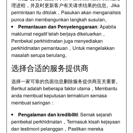
理进程
，
并及时更新客户有关请求结果的信息
。Jika
permintaan itu ditolak，Pasukan akan menganalisis
punca dan membangunkan langkah susulan。
Pemantauan dan Penyelenggaraan
: Apabila
maklumat negatif telah berjaya dikeluarkan，
Pembekal perkhidmatan juga menyediakan
perkhidmatan pemantauan，Untuk mengelakkan
masalah serupa berulang。
选择合适的服务提供商
选择一家可靠的负面信息删除服务提供商至关重要
。
Berikut adalah beberapa faktor utama，Membantu
anda membuat keputusan termaklum semasa
membuat saringan：
Pengalaman dan kredibiliti
: Semak sejarah
pembekal perkhidmatan，Termasuk kisah kejayaan
dan testimoni pelanggan，Pastikan mereka