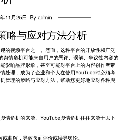
4
年11月25日
By admin
理策略与应对方法分析
受欢迎的视频平台之一
。
然而
，
这种平台的开放性和广泛
e上的舆情危机可能来自用户的恶评
、
误解
、
争议性内容的
可能影响品牌形象
，
甚至可能对平台上的内容创作者带
舆情处理
，
成为了企业和个人在使用YouTube时必须考
情危机管理的策略与应对方法
，
帮助您更好地应对各种舆
解舆情危机的来源
。
YouTube舆情危机往往来源于以下
解或曲解
，
导致负面评价或误导舆论
。