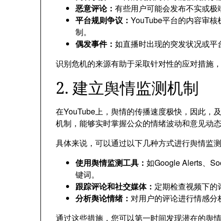
恶意评论
：
有些用户可能会发布不实或极
平台规则争议
：
YouTube平台的内容
制
。
偶发事件
：
如直播时出现的突发状况或平
识别危机的来源有助于采取针对性的应对措施
2.
建立舆情监测机制
在YouTube上
，
舆情的传播速度极快
，
因此
，
机制
，
能够实时掌握公众的情绪波动和意见动
具体来说
，
可以通过以下几种方式进行舆情监
使用舆情监测工具
：
如Google Alerts
、
So
键词
。
跟踪评论和社交媒体
：
定期检查视频下的
分析舆论情绪
：
对用户的评论进行情感分
通过这些措施
，
您可以第一时间发现潜在的舆