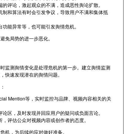
端的评论
，
激起观众的不满
，
造成恶性舆论扩散
。
审核机制和算法有时会引发争议
，
导致用户不满和集体抵
台功能异常等
，
也可能引发舆情危机
。
，
避免局势的进一步恶化
。
及时监测舆情变化是处理危机的第一步
。
建立舆情监测
态
，
快速发现潜在的舆情问题
。
测
：
cial Mention等
，
实时监控与品牌
、
视频内容相关的关
评论区
，
及时发现并回应用户的疑问或负面言论
。
析
，
评估公众对视频内容或创作者的态度
。
情危机
，
为后续的应对做好准备
。