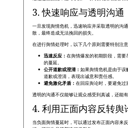
3.
快速响应与透明沟通
一旦发现舆情危机
，
迅速响应并采取透明的沟
散
，
最终造成无法挽回的损失
。
在进行舆情处理时
，
以下几个原则需要特别注
迅速反应
：
在舆情爆发的初期阶段
，
需要
的蔓延
。
公开道歉或澄清
：
如果舆情危机是由于误
道歉或澄清
，
表现出诚意和责任感
。
避免激化矛盾
：
在回应舆论时
，
要避免过
透明的沟通不仅能够让观众感受到真诚
，
还能
4.
利用正面内容反转舆
当负面舆情蔓延时
，
可以通过发布正面内容来