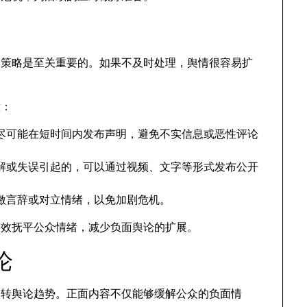
通策略是至关重要的
。
如果不及时处理
，
舆情很容易扩
意
：
尽可能在短时间内发布声明
，
避免不实信息或恶性评论
解或失误引起的
，
可以通过视频
、
文字等形式发布公开
激言辞或对立情绪
，
以免加剧危机
。
有效抚平公众情绪
，
减少负面舆论的扩展
。
论
反转舆论趋势
。
正面内容不仅能够缓解公众的负面情