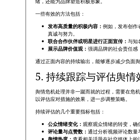
绪
，
还能为品牌塑造积极形象
。
一些有效的方法包括
：
发布高质量的积极内容
：
例如
，
发布创作
真诚与努力
。
联合合作伙伴或明星进行正面宣传
：
与知
展示品牌价值观
：
强调品牌的社会责任感
通过正面内容的持续输出
，
能够逐步减少负面
5.
持续跟踪与评估舆情
舆情危机处理并非一蹴而就的过程
，
需要在危
以评估应对措施的效果
，
进一步调整策略
。
持续评估的几个重要指标包括
：
公众情绪变化
：
观察观众情绪的转变
，
确
评论量与点赞数
：
通过分析视频评论数量
舆情热度
：
查看相关话题在社交媒体上的