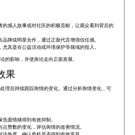
者的感人故事或对社区的积极贡献
，
让观众看到背后的
名品牌或明星合作
，
通过正面代言增强信任感
。
，
尤其是在公益活动或环境保护等领域的投入
。
舆论的影响
，
并使舆论走向正面发展
。
效果
机处理后持续跟踪舆情的变化
。
通过分析舆情变化
，
可
保负面情绪得到有效抑制
。
与点赞数的变化
，
评估舆情的改善情况
。
讨论热度
，
确认危机是否得到有效平息
。