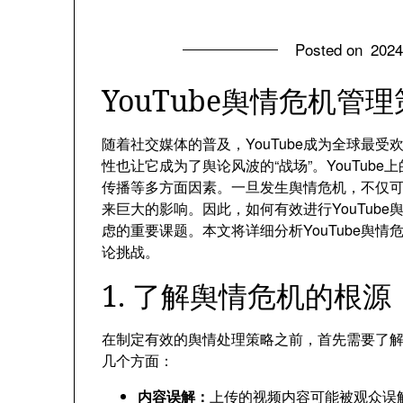
Posted on
202
YouTube舆情危机管
随着社交媒体的普及
，
YouTube成为全球最
性也让它成为了舆论风波的“战场”
。
YouTub
传播等多方面因素
。
一旦发生舆情危机
，
不仅
来巨大的影响
。
因此
，
如何有效进行YouTube
虑的重要课题
。
本文将详细分析YouTube舆
论挑战
。
1.
了解舆情危机的根源
在制定有效的舆情处理策略之前
，
首先需要了
几个方面
：
内容误解
：
上传的视频内容可能被观众误