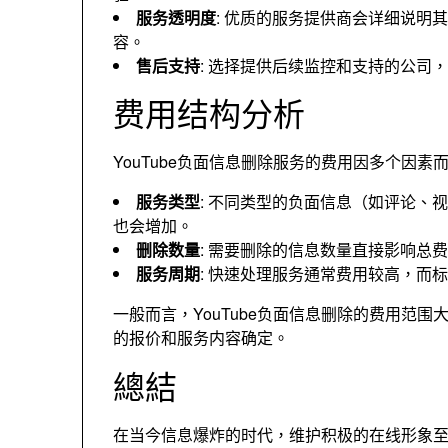
服务透明度
:
优质的服务提供商会详细说明其
容
。
售后支持
:
选择提供后续监控和支持的公司
，
费用结构分析
YouTube负面信息删除服务的费用因多个因素
服务类型
:
不同类型的负面信息（如评论
、
视
也会增加
。
删除数量
:
需要删除的信息数量直接影响总费
服务周期
:
快速处理服务通常费用较高
，
而标
一般而言
，
YouTube负面信息删除的费用范
的报价和服务内容确定
。
總結
在当今信息爆炸的时代
，
维护积极的在线形象