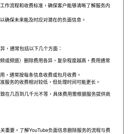
工作流程和收费标准
，
确保客户能够清晰了解服务内
以确保未来能及时应对潜在的负面信息
。
而异
，
通常包括以下几个方面
：
频或频道）删除费用各异
，
复杂程度越高
，
费用通常
用
，
通常按每条信息收费或包月收费
。
准服务的收费相对较低
，
但处理时间可能更长
。
围大致在几百到几千元不等
，
具体费用需根据服务提供商
至关重要
。
了解YouTube负面信息删除服务的流程与费