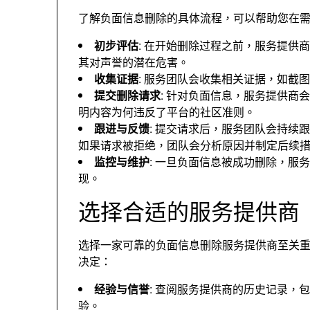
了解负面信息删除的具体流程
，
可以帮助您在
初步评估
:
在开始删除过程之前
，
服务提供商
其对声誉的潜在危害
。
收集证据
:
服务团队会收集相关证据
，
如截图
提交删除请求
:
针对负面信息
，
服务提供商会向
明内容为何违反了平台的社区准则
。
跟进与反馈
:
提交请求后
，
服务团队会持续跟
如果请求被拒绝
，
团队会分析原因并制定后续
监控与维护
:
一旦负面信息被成功删除
，
服务
现
。
选择合适的服务提供商
选择一家可靠的负面信息删除服务提供商至关
决定
：
经验与信誉
:
查阅服务提供商的历史记录
，
包
验
。