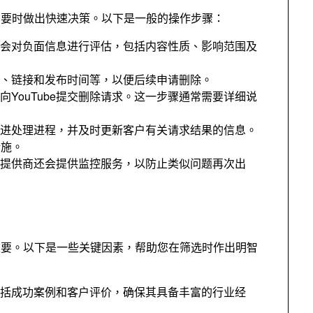
需要时做出快速决策
。
以下是一般的操作步骤
：
会对负面信息进行评估
，
包括内容性质
、
影响范围及
、
链接和发布时间等
，
以便后续申请删除
。
YouTube提交删除请求
。
这一步骤通常需要详细说
进处理进程
，
并及时更新客户有关请求结果的信息
。
措施
。
提供商还会提供监控服务
，
以防止类似问题再次出
重要
。
以下是一些关键因素
，
帮助您在筛选时作出明智
括成功案例和客户评价
，
确保其具备丰富的行业经