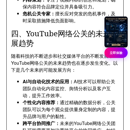
保内容符合品牌定位并具备吸引力。
危机公关专家：
擅长应对突发的危机事件，及
时采取措施降低负面影响。
四、YouTube网络公关的未来发
展趋势
立即体验
随着科技的不断进步和社交媒体平台的不断发展，
YouTube网络公关的未来趋势也在逐步发生变化。以
下是几个未来的可能发展方向：
AI与自动化技术的应用：
AI技术可以帮助公关
团队自动化内容监控、舆情分析以及客户互
动，提升工作效率。
个性化内容推荐：
通过精确的数据分析，公关
团队可以为每个观众提供量身定制的内容，提
升品牌与用户的黏性。
跨平台协同推广：
未来的YouTube网络公关团