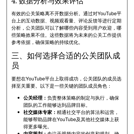
4. 数据分析与效果评估
有效的公关策略离不开数据分析。通过对YouTube平
台上的互动数据、视频观看量、评论反馈等进行定期
分析，公关团队可以了解哪些内容受到用户欢迎，哪
些策略效果不佳。这些数据将为未来的公关工作提供
参考依据，确保策略的持续优化。
三、如何选择合适的公关团队成
员
要想在YouTube平台上取得成功，公关团队的成员选
择至关重要。以下是一些关键的团队成员角色：
公关经理：
负责整体策略的制定与执行，确保
团队的工作能够达到品牌目标。
社交媒体专家：
精通社交平台的算法和运营，
能够帮助品牌在YouTube及其他社交媒体上获
得更多曝光。
内容策划：
专注于视频内容的创意和规划，确